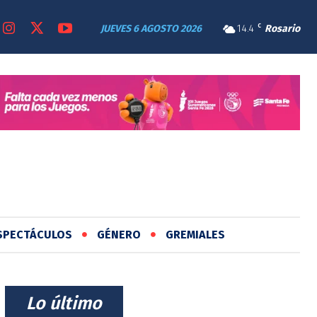
JUEVES 6 AGOSTO 2026
14.4
C
Rosario
SPECTÁCULOS
GÉNERO
GREMIALES
⠀Lo último⠀