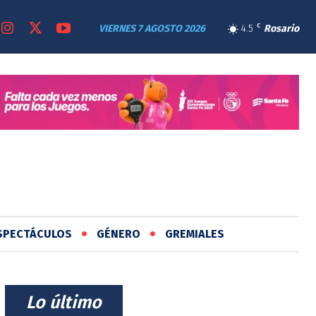
VIERNES 7 AGOSTO 2026
4.5
C
Rosario
SPECTÁCULOS
GÉNERO
GREMIALES
⠀Lo último⠀