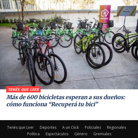
TENÉS QUE LEER
Más de 600 bicicletas esperan a sus dueños:
cómo funciona “Recuperá tu bici”
Tenés que Leer
Deportes
A un Click
Policiales
Regionales
Política
Espectáculos
Género
Gremiales