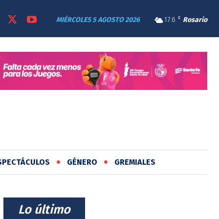
MIÉRCOLES 5 AGOSTO 2026
17.6
C
Rosario
SPECTÁCULOS
GÉNERO
GREMIALES
⠀Lo último⠀