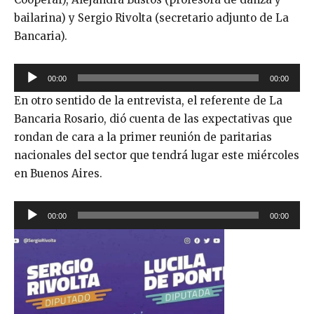
bailarina) y Sergio Rivolta (secretario adjunto de La
Bancaria).
R
00:00
00:00
e
En otro sentido de la entrevista, el referente de La
p
Bancaria Rosario, dió cuenta de las expectativas que
r
rondan de cara a la primer reunión de paritarias
o
nacionales del sector que tendrá lugar este miércoles
d
en Buenos Aires.
u
c
R
t
00:00
00:00
e
o
p
r
r
d
o
e
d
a