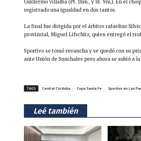
Guillermo Villalba (Pt. 18m., y St. 9m.). En el cho
registrado una igualdad en dos tantos.
La final fue dirigida por el árbitro rafaelino Sil
provincial, Miguel Lifschitz, quien entregó el tr
Sportivo se tomó revancha y se quedó con su prim
ante Unión de Sunchales pero ahora se subió a la
TAGS
Central Córdoba
Copa Santa Fe
Sportivo en Las Pa
⠀Leé también⠀