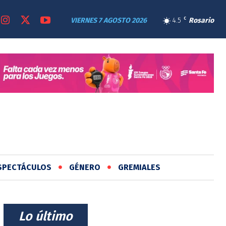
VIERNES 7 AGOSTO 2026
4.5
C
Rosario
SPECTÁCULOS
GÉNERO
GREMIALES
⠀Lo último⠀