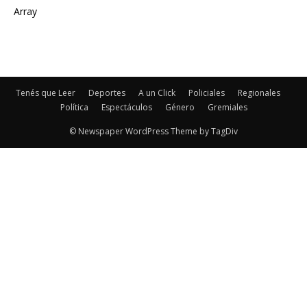
Array
Tenés que Leer
Deportes
A un Click
Policiales
Regionales
Política
Espectáculos
Género
Gremiales
© Newspaper WordPress Theme by TagDiv