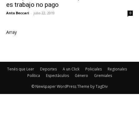
es trabajo no pago
Anto Beccari
-
julio 22, 2019
0
Array
Tenés que Leer
Deportes
A un Click
Policiales
Regionales
Política
Espectáculos
Género
Gremiales
© Newspaper WordPress Theme by TagDiv