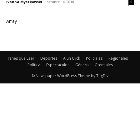
Ivanna Myszkowski
-
octubre 14, 2018
0
Array
Tenés que Leer
Deportes
A un Click
Policiales
Regionales
Política
Espectáculos
Género
Gremiales
© Newspaper WordPress Theme by TagDiv