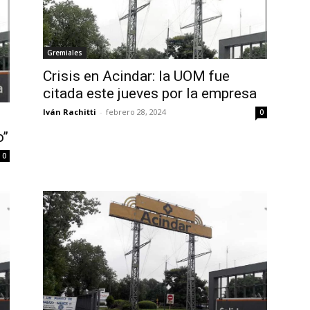
Gremiales
Crisis en Acindar: la UOM fue
citada este jueves por la empresa
Iván Rachitti
-
febrero 28, 2024
0
’’
0