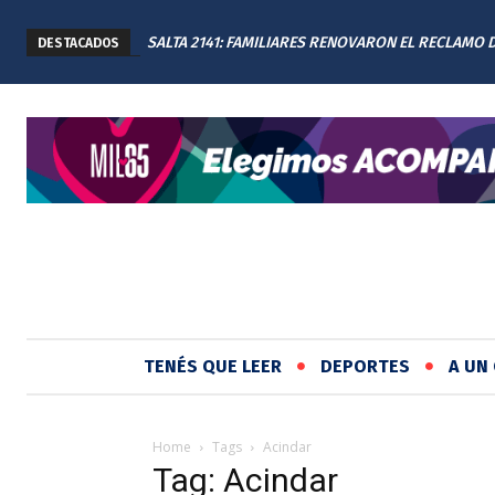
SALTA 2141: FAMILIARES RENOVARON EL RECLAMO 
DESTACADOS
JUSTICIA EN EL MEMORIAL
TENÉS QUE LEER
DEPORTES
A UN 
Home
Tags
Acindar
Tag: Acindar