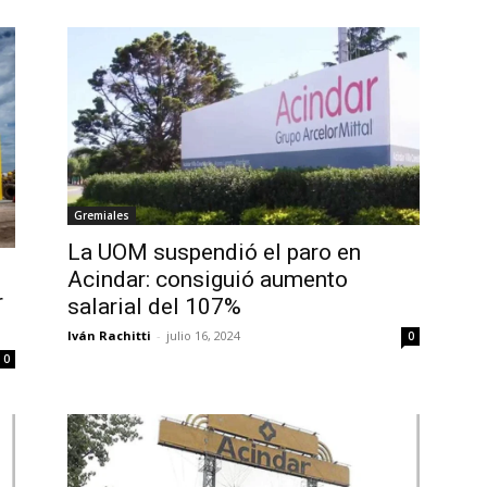
Gremiales
La UOM suspendió el paro en
Acindar: consiguió aumento
r
salarial del 107%
Iván Rachitti
-
julio 16, 2024
0
0