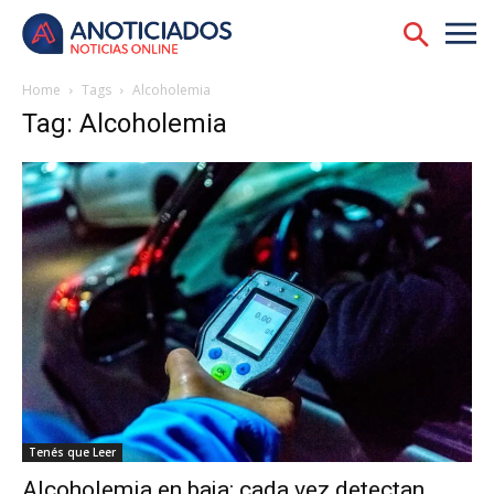
Home
Tags
Alcoholemia
Tag: Alcoholemia
Tenés que Leer
Alcoholemia en baja: cada vez detectan