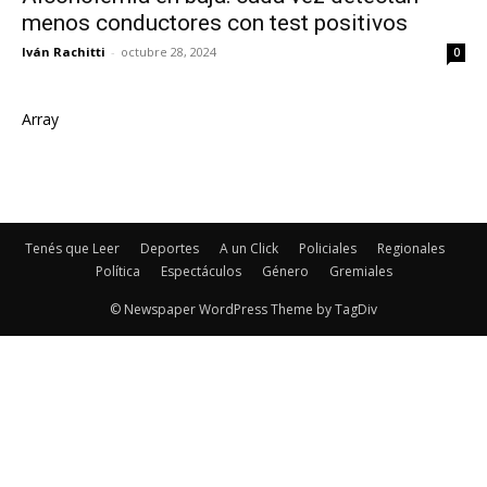
menos conductores con test positivos
Iván Rachitti
-
octubre 28, 2024
0
Array
Tenés que Leer
Deportes
A un Click
Policiales
Regionales
Política
Espectáculos
Género
Gremiales
© Newspaper WordPress Theme by TagDiv