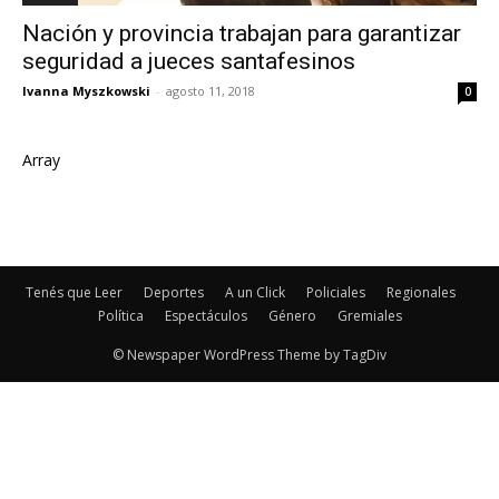
Nación y provincia trabajan para garantizar
seguridad a jueces santafesinos
Ivanna Myszkowski
-
agosto 11, 2018
0
Array
Tenés que Leer
Deportes
A un Click
Policiales
Regionales
Política
Espectáculos
Género
Gremiales
© Newspaper WordPress Theme by TagDiv