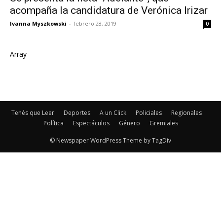
acompaña la candidatura de Verónica Irizar
Ivanna Myszkowski
-
febrero 28, 2019
0
Array
Tenés que Leer
Deportes
A un Click
Policiales
Regionales
Política
Espectáculos
Género
Gremiales
© Newspaper WordPress Theme by TagDiv