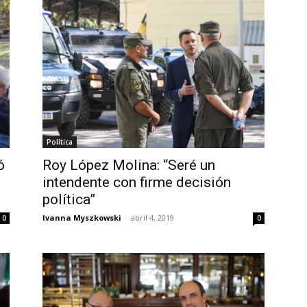
Política
ó
Roy López Molina: “Seré un
intendente con firme decisión
política”
Ivanna Myszkowski
-
abril 4, 2019
0
0