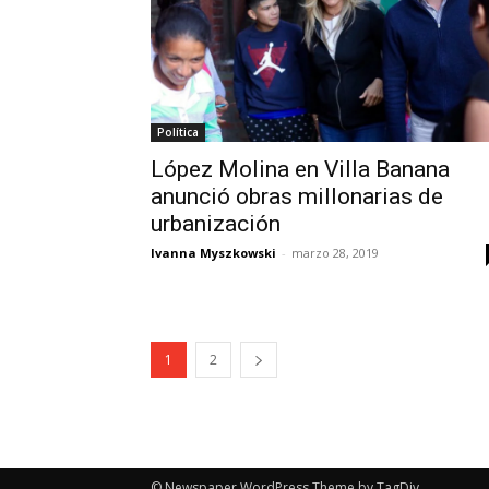
Política
López Molina en Villa Banana
anunció obras millonarias de
urbanización
Ivanna Myszkowski
-
marzo 28, 2019
1
2
© Newspaper WordPress Theme by TagDiv