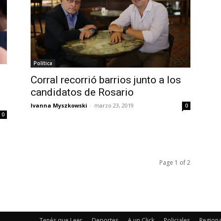
Política
Corral recorrió barrios junto a los
candidatos de Rosario
Ivanna Myszkowski
-
marzo 23, 2019
0
0
Page 1 of 2
Tenés que Leer
Deportes
A un Click
Policiales
Regiona