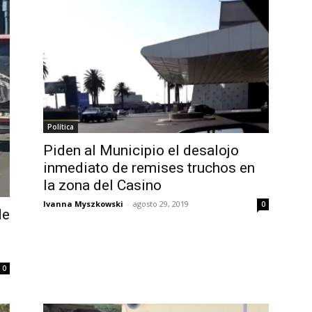
Política
Piden al Municipio el desalojo
inmediato de remises truchos en
la zona del Casino
Ivanna Myszkowski
-
agosto 29, 2019
0
de
d
0