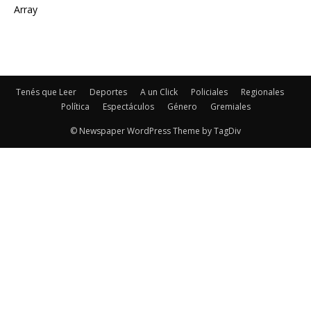
Array
Tenés que Leer
Deportes
A un Click
Policiales
Regionales
Política
Espectáculos
Género
Gremiales
© Newspaper WordPress Theme by TagDiv