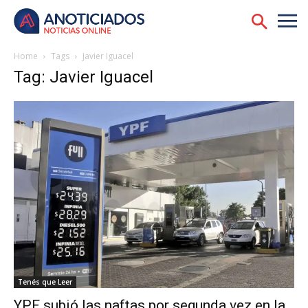
Home
Tags
Javier Iguacel
Tag: Javier Iguacel
Tenés que Leer
YPF subió las naftas por segunda vez en la