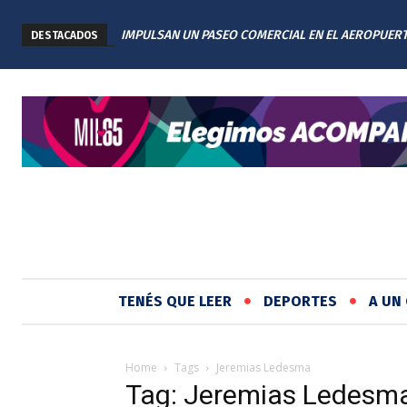
IMPULSAN UN PASEO COMERCIAL EN EL AEROPUER
DESTACADOS
INTERNACIONAL DE ROSARIO: TENDRÁ 11 LOCALES
TENÉS QUE LEER
DEPORTES
A UN 
Home
Tags
Jeremias Ledesma
Tag: Jeremias Ledesm