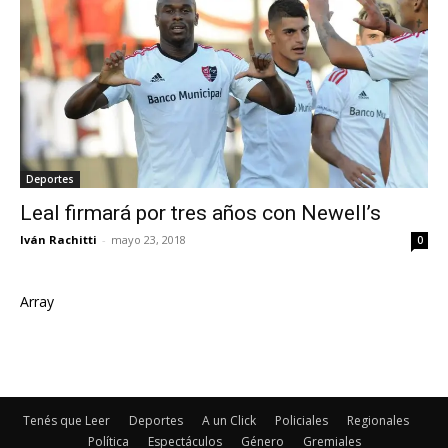
Deportes
Leal firmará por tres años con Newell’s
Iván Rachitti
-
mayo 23, 2018
0
Array
Tenés que Leer
Deportes
A un Click
Policiales
Regionales
Política
Espectáculos
Género
Gremiales