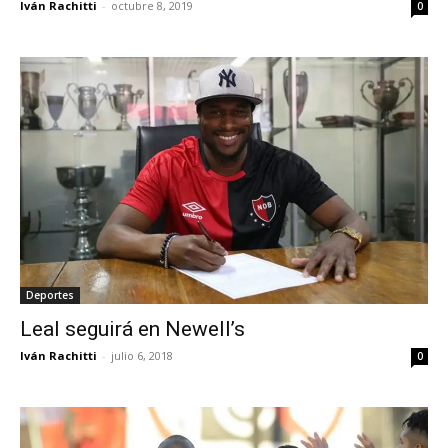
Iván Rachitti
-
octubre 8, 2019
0
Deportes
Leal seguirá en Newell’s
Iván Rachitti
-
julio 6, 2018
0