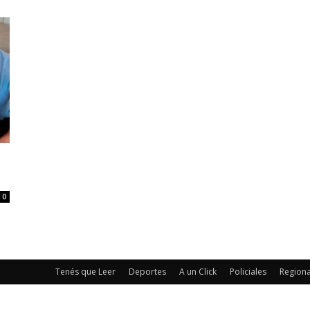
0
Tenés que Leer
Deportes
A un Click
Policiales
Regiona