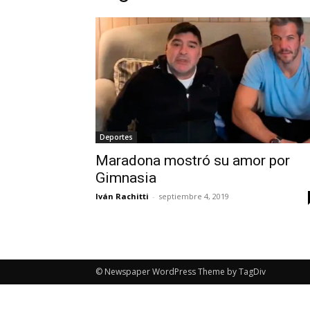
Deportes
Maradona mostró su amor por
Gimnasia
Iván Rachitti
-
septiembre 4, 2019
© Newspaper WordPress Theme by TagDiv