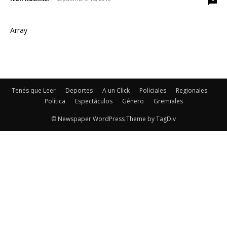
Array
Tenés que Leer
Deportes
A un Click
Policiales
Regionales
Política
Espectáculos
Género
Gremiales
© Newspaper WordPress Theme by TagDiv