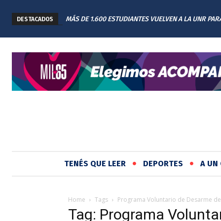
MÁS DE 1.600 ESTUDIANTES VUELVEN A LA UNR PAR
DESTACADOS
TERMINAR SUS CARRERAS CON UNA NUEVA EDICIÓ
REGRESAR
TENÉS QUE LEER
DEPORTES
A UN 
Home
Tags
Programa Voluntario de Desarme d
Tag: Programa Volunta