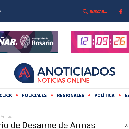
A
BUSCAR...
N DE
CLICK
POLICIALES
REGIONALES
POLÍTICA
E
e Armas
rio de Desarme de Armas
Ar