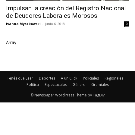
Impulsan la creación del Registro Nacional
de Deudores Laborales Morosos
Ivanna Myszkowski
-
junio 6, 2018
0
Array
Tenés que Leer
Deportes
A un Click
Policiales
Regionales
Política
Espectáculos
Género
Gremiales
© Newspaper WordPress Theme by TagDiv