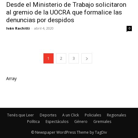
Desde el Ministerio de Trabajo solicitaron
al gremio de la UOCRA que formalice las
denuncias por despidos
Iván Rachitti
-
abril 4, 2020
0
1
2
3
Array
Tenés que Leer
Deportes
A un Click
Policiales
Regionales
Política
Espectáculos
Género
Gremiales
© Newspaper WordPress Theme by TagDiv