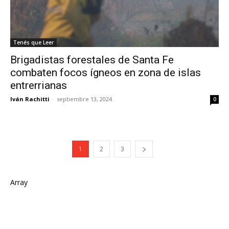
Tenés que Leer
Brigadistas forestales de Santa Fe
combaten focos ígneos en zona de islas
entrerrianas
Iván Rachitti
-
septiembre 13, 2024
0
1
2
3
Array