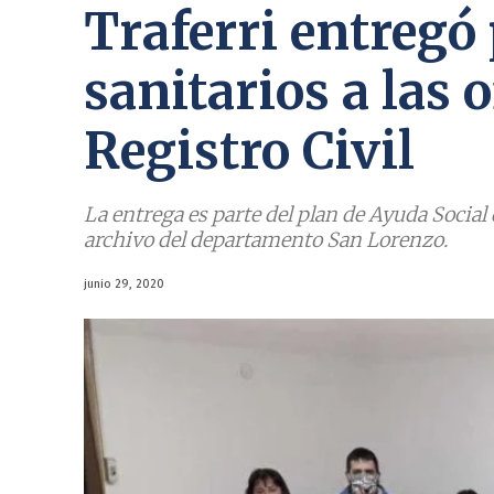
Traferri entregó
sanitarios a las o
Registro Civil
La entrega es parte del plan de Ayuda Social 
archivo del departamento San Lorenzo.
junio 29, 2020