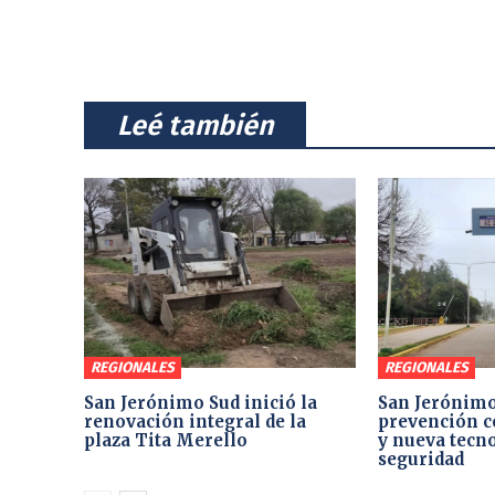
⠀Leé también⠀
REGIONALES
REGIONALES
San Jerónimo Sud inició la
San Jerónimo
renovación integral de la
prevención c
plaza Tita Merello
y nueva tecno
seguridad