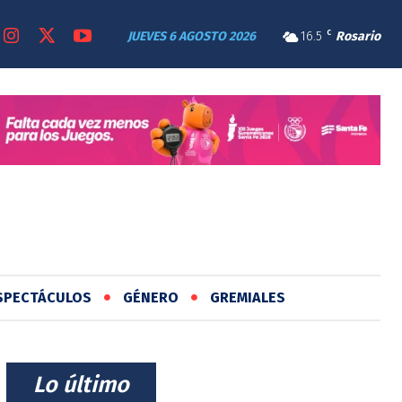
JUEVES 6 AGOSTO 2026
16.5
C
Rosario
SPECTÁCULOS
GÉNERO
GREMIALES
⠀Lo último⠀