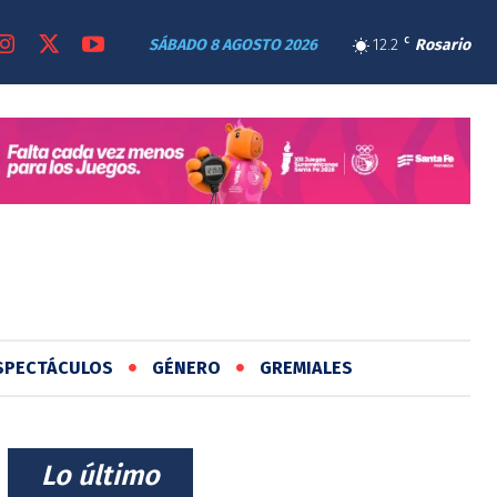
SÁBADO 8 AGOSTO 2026
12.2
C
Rosario
SPECTÁCULOS
GÉNERO
GREMIALES
⠀Lo último⠀