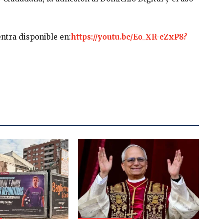
entra disponible en:
https://youtu.be/Eo_XR-eZxP8?