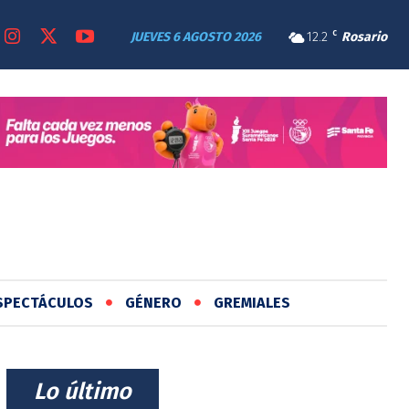
JUEVES 6 AGOSTO 2026
12.2
C
Rosario
SPECTÁCULOS
GÉNERO
GREMIALES
⠀Lo último⠀