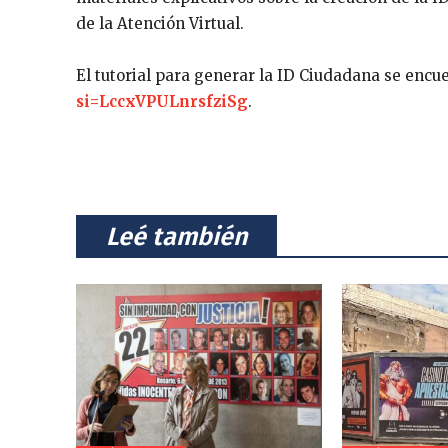
de la Atención Virtual.
El tutorial para generar la ID Ciudadana se encu
si=LccxVPULnrsfziSg
.
⠀Leé también⠀