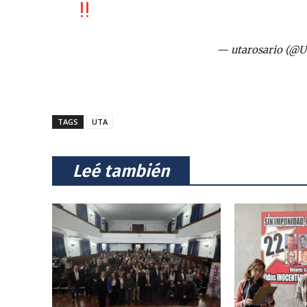
!!
— utarosario (@U
TAGS
UTA
⠀Leé también⠀