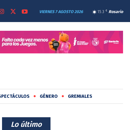
VIERNES 7 AGOSTO 2026
15.3
C
Rosario
SPECTÁCULOS
GÉNERO
GREMIALES
⠀Lo último⠀