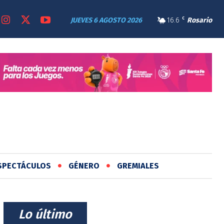
JUEVES 6 AGOSTO 2026
16.6
C
Rosario
SPECTÁCULOS
GÉNERO
GREMIALES
⠀Lo último⠀