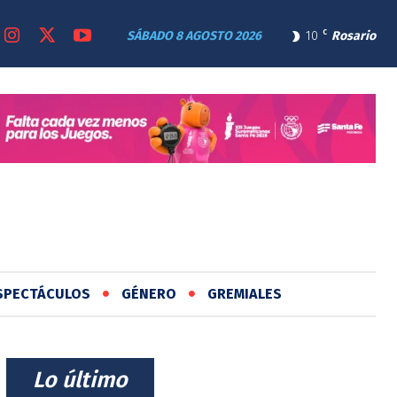
SÁBADO 8 AGOSTO 2026
10
C
Rosario
SPECTÁCULOS
GÉNERO
GREMIALES
⠀Lo último⠀