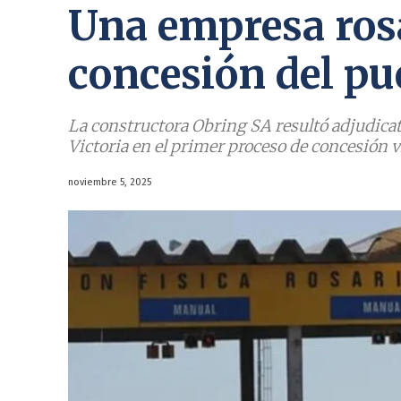
Una empresa ros
concesión del pu
La constructora Obring SA resultó adjudicat
Victoria en el primer proceso de concesión vi
noviembre 5, 2025