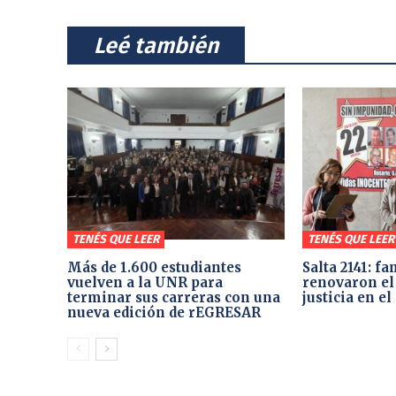
⠀Leé también⠀
TENÉS QUE LEER
TENÉS QUE LEER
Más de 1.600 estudiantes
Salta 2141: fa
vuelven a la UNR para
renovaron el
terminar sus carreras con una
justicia en e
nueva edición de rEGRESAR