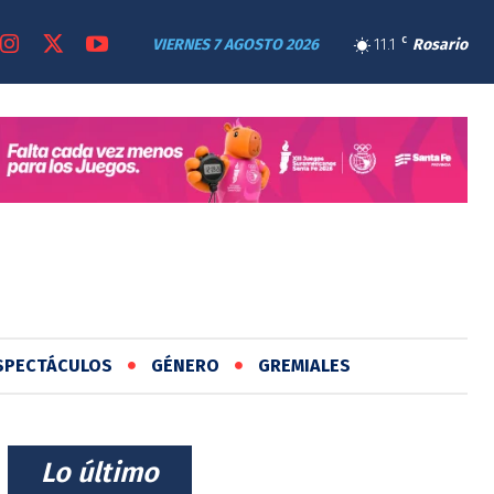
VIERNES 7 AGOSTO 2026
11.1
C
Rosario
SPECTÁCULOS
GÉNERO
GREMIALES
⠀Lo último⠀