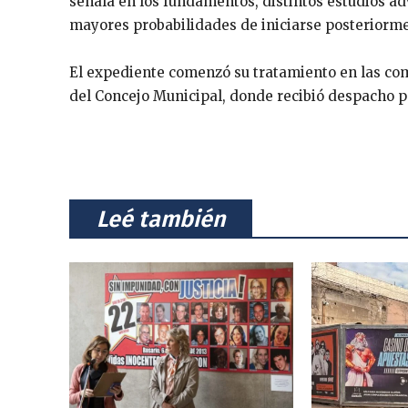
señala en los fundamentos, distintos estudios ad
mayores probabilidades de iniciarse posteriorm
El expediente comenzó su tratamiento en las co
del Concejo Municipal, donde recibió despacho pa
⠀Leé también⠀