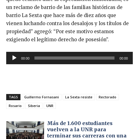
un reclamo de barrio de las familias históricas de
barrio La Sexta que hace más de diez años que
vienen luchando contra los desalojos y los títulos de
propiedad” agregó: “Por este motivo estamos
exigiendo el legítimo derecho de posesión”.
R
00:00
00:00
e
p
r
o
d
TAGS
Guillermo Fornasani
La Sexta resiste
Rectorado
u
Rosario
Siberia
UNR
c
t
Más de 1.600 estudiantes
o
vuelven a la UNR para
terminar sus carreras con una
r