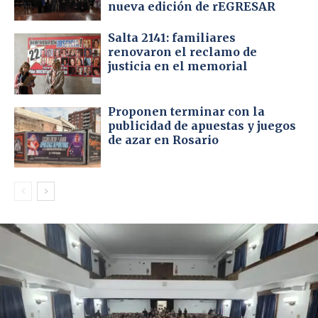
nueva edición de rEGRESAR
d
e
Salta 2141: familiares
a
renovaron el reclamo de
justicia en el memorial
u
d
i
Proponen terminar con la
o
publicidad de apuestas y juegos
de azar en Rosario