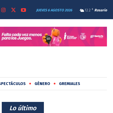
JUEVES 6 AGOSTO 2026
12.2
C
Rosario
SPECTÁCULOS
GÉNERO
GREMIALES
⠀Lo último⠀