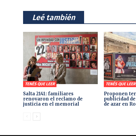
⠀Leé también⠀
TENÉS QUE LEER
TENÉS QUE LEER
Salta 2141: familiares
Proponen ter
renovaron el reclamo de
publicidad de
justicia en el memorial
de azar en Ro