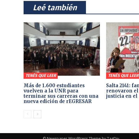
⠀Leé también⠀
TENÉS QUE LEER
TENÉS QUE LEER
Más de 1.600 estudiantes
Salta 2141: fa
vuelven a la UNR para
renovaron el
terminar sus carreras con una
justicia en e
nueva edición de rEGRESAR
© Newspaper WordPress Theme by TagDiv