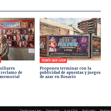
TENÉS QUE LEER
miliares
Proponen terminar con la
 reclamo de
publicidad de apuestas y juegos
l memorial
de azar en Rosario
Tenés que Leer
Deportes
A un Click
Policiales
Regiona