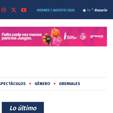
VIERNES 7 AGOSTO 2026
14
C
Rosario
SPECTÁCULOS
GÉNERO
GREMIALES
⠀Lo último⠀