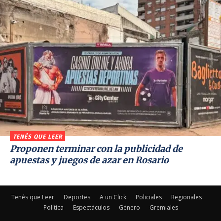
TENÉS QUE LEER
Proponen terminar con la publicidad de
apuestas y juegos de azar en Rosario
Tenés que Leer
Deportes
A un Click
Policiales
Regionales
Política
Espectáculos
Género
Gremiales