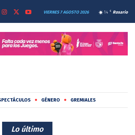
VIERNES 7 AGOSTO 2026
14
C
Rosario
SPECTÁCULOS
GÉNERO
GREMIALES
⠀Lo último⠀