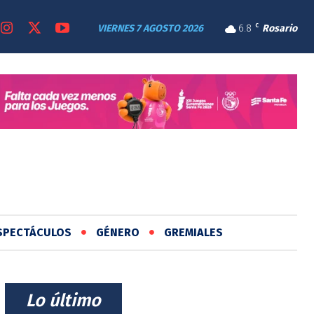
VIERNES 7 AGOSTO 2026
6.8
C
Rosario
SPECTÁCULOS
GÉNERO
GREMIALES
⠀Lo último⠀