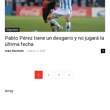
Deportes
Pablo Pérez tiene un desgarro y no jugará la
última fecha
Iván Rachitti
-
marzo 3, 2020
0
1
2
3
Array