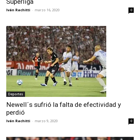
Superliga
Iván Rachitti
-
marzo 16, 2020
0
Deportes
Newell´s sufrió la falta de efectividad y
perdió
Iván Rachitti
-
marzo 9, 2020
0