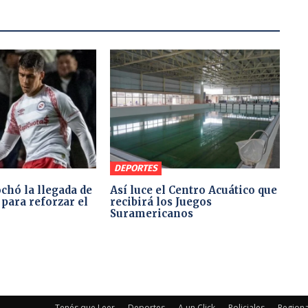
DEPORTES
chó la llegada de
Así luce el Centro Acuático que
para reforzar el
recibirá los Juegos
Suramericanos
Tenés que Leer
Deportes
A un Click
Policiales
Regiona