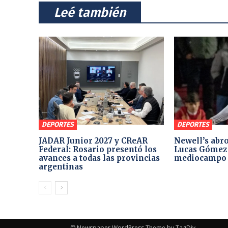
⠀Leé también⠀
DEPORTES
DEPORTES
JADAR Junior 2027 y CReAR
Newell’s abro
Federal: Rosario presentó los
Lucas Gómez 
avances a todas las provincias
mediocampo
argentinas
© Newspaper WordPress Theme by TagDiv