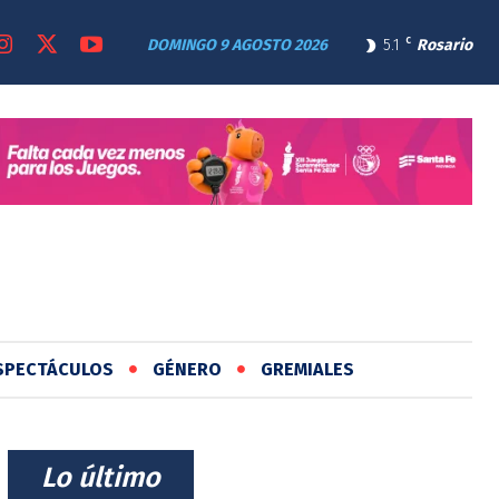
DOMINGO 9 AGOSTO 2026
5.1
C
Rosario
SPECTÁCULOS
GÉNERO
GREMIALES
⠀Lo último⠀