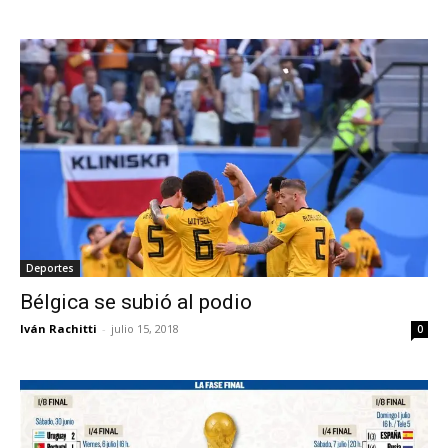
Deportes
Bélgica se subió al podio
Iván Rachitti
-
julio 15, 2018
0