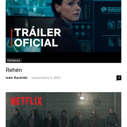
Estrenos
Rehén
Iván Rachitti
-
septiembre 5, 2025
0