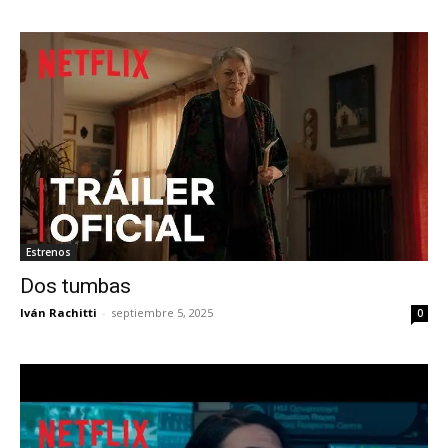
Estrenos
Dos tumbas
Iván Rachitti
-
septiembre 5, 2025
0