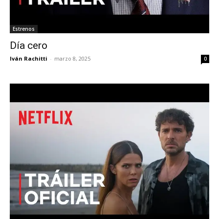
Estrenos
Día cero
Iván Rachitti
-
marzo 8, 2025
0