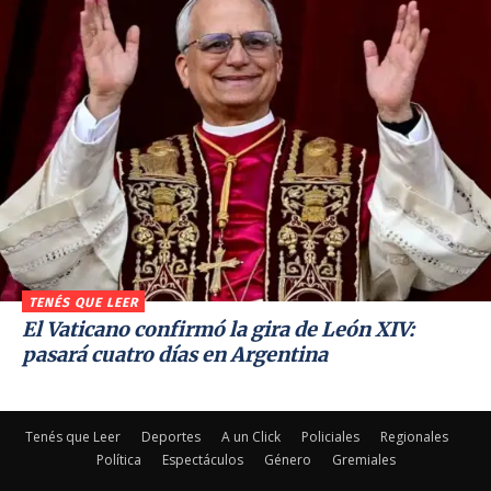
TENÉS QUE LEER
El Vaticano confirmó la gira de León XIV:
pasará cuatro días en Argentina
Tenés que Leer
Deportes
A un Click
Policiales
Regionales
Política
Espectáculos
Género
Gremiales