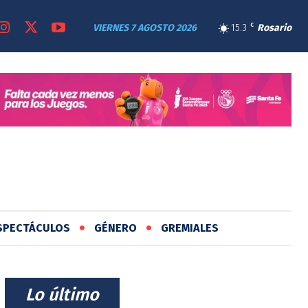
VIERNES 7 AGOSTO 2026
15.3
C
Rosario
SPECTÁCULOS
GÉNERO
GREMIALES
⠀Lo último⠀