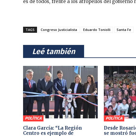
es de todos, frente a los atropellos del gobierno 
TAGS
Congreso Justicialista
Eduardo Toniolli
Santa Fe
⠀Leé también⠀
POLÍTICA
POLÍTICA
Clara García: “La Región
Desde Rosari
Centro es ejemplo de
se mostró fue