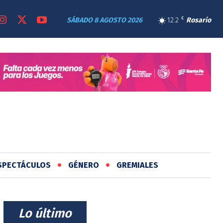
SÁBADO 8 AGOSTO 2026
12.2
C
Rosario
SPECTÁCULOS
GÉNERO
GREMIALES
⠀Lo último⠀