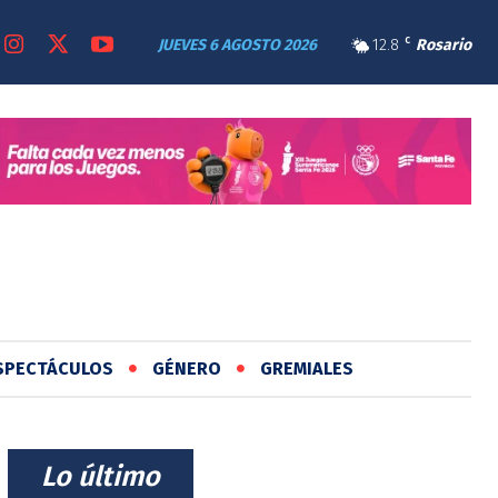
JUEVES 6 AGOSTO 2026
12.8
C
Rosario
SPECTÁCULOS
GÉNERO
GREMIALES
⠀Lo último⠀