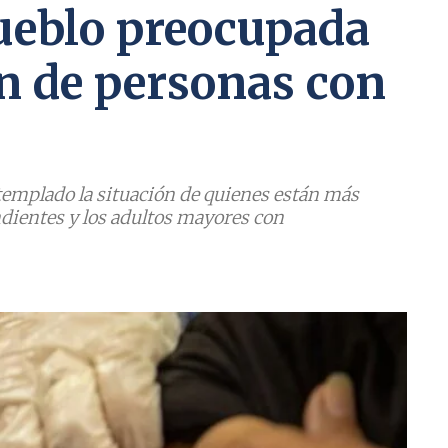
ueblo preocupada
n de personas con
ntemplado la situación de quienes están más
ndientes y los adultos mayores con