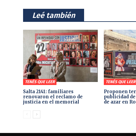
⠀Leé también⠀
TENÉS QUE LEER
TENÉS QUE LEER
Salta 2141: familiares
Proponen ter
renovaron el reclamo de
publicidad de
justicia en el memorial
de azar en Ro