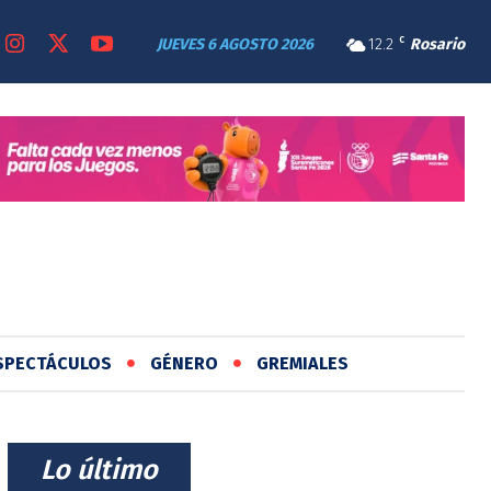
JUEVES 6 AGOSTO 2026
12.2
C
Rosario
SPECTÁCULOS
GÉNERO
GREMIALES
⠀Lo último⠀