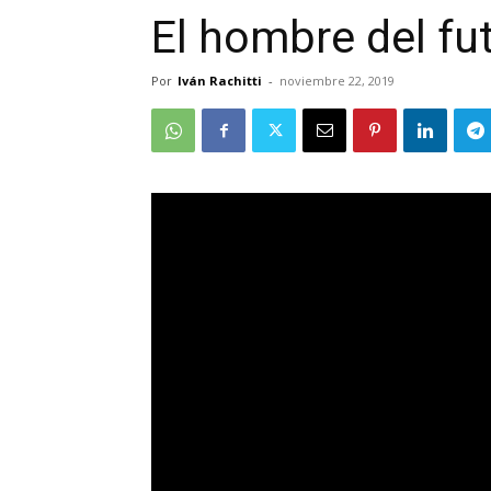
El hombre del fu
Por
Iván Rachitti
-
noviembre 22, 2019