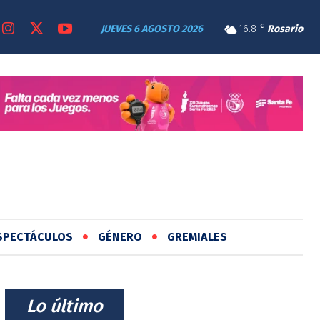
JUEVES 6 AGOSTO 2026
16.8
C
Rosario
SPECTÁCULOS
GÉNERO
GREMIALES
⠀Lo último⠀