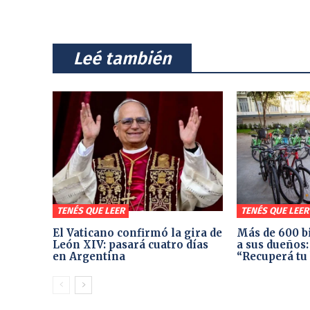
⠀Leé también⠀
TENÉS QUE LEER
TENÉS QUE LEER
El Vaticano confirmó la gira de
Más de 600 b
León XIV: pasará cuatro días
a sus dueños
en Argentina
“Recuperá tu 