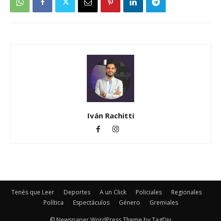
Iván Rachitti
Tenés que Leer
Deportes
A un Click
Policiales
Regionales
Política
Espectáculos
Género
Gremiales
© Newspaper WordPress Theme by TagDiv