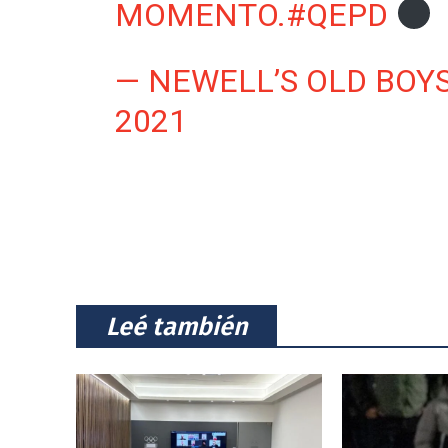
MOMENTO.
#QEPD
— NEWELL’S OLD BOY
2021
⠀Leé también⠀