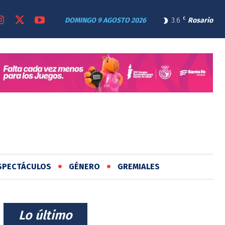
DOMINGO 9 AGOSTO 2026
3.6
C
Rosario
SPECTÁCULOS
GÉNERO
GREMIALES
⠀Lo último⠀